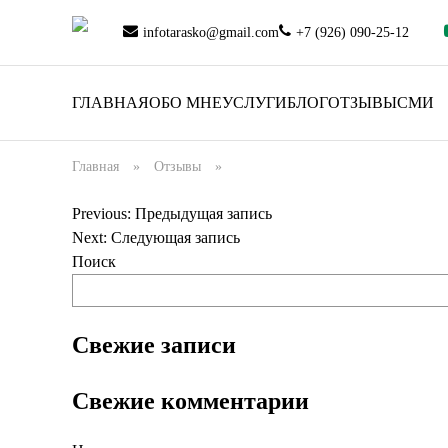
infotarasko@gmail.com
+7 (926) 090-25-12
ГЛАВНАЯ
ОБО МНЕ
УСЛУГИ
БЛОГ
ОТЗЫВЫ
СМИ
Главная
»
Отзывы
»
Previous:
Предыдущая запись
Навигация
Next:
Следующая запись
по
Поиск
записям
Свежие записи
Свежие комментарии